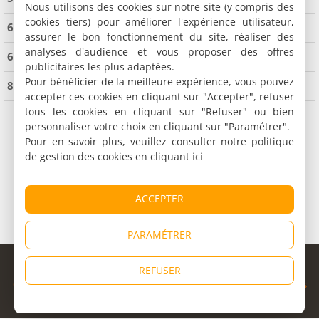
Nous utilisons des cookies sur notre site (y compris des
cookies tiers) pour améliorer l'expérience utilisateur,
60 Oise
(37 locations de vacances)
assurer le bon fonctionnement du site, réaliser des
analyses d'audience et vous proposer des offres
62 Pas de Calais
(168 locations de vacances)
publicitaires les plus adaptées.
Pour bénéficier de la meilleure expérience, vous pouvez
80 Somme
(89 locations de vacances)
accepter ces cookies en cliquant sur "Accepter", refuser
tous les cookies en cliquant sur "Refuser" ou bien
personnaliser votre choix en cliquant sur "Paramétrer".
Pour en savoir plus, veuillez consulter notre politique
de gestion des cookies en cliquant
ici
ACCEPTER
PARAMÉTRER
© Copyright 1998 - 2026
REFUSER
Cybevasion
|
Mentions légales
|
Confidentialité
|
CGU
|
Informations
légales
|
Partenaires
|
Système d'alerte
|