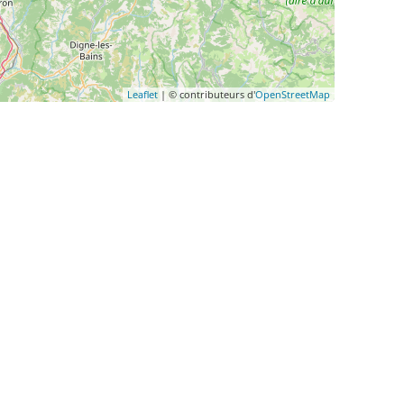
Leaflet
| © contributeurs d'
OpenStreetMap