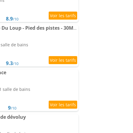
ins
8.9
/10
Studio Yomeo - La Joue Du Loup - Pied des pistes - 30M2 1 à 5 personnes
salle de bains
9.3
/10
nce
 salle de bains
9
/10
 de dévoluy