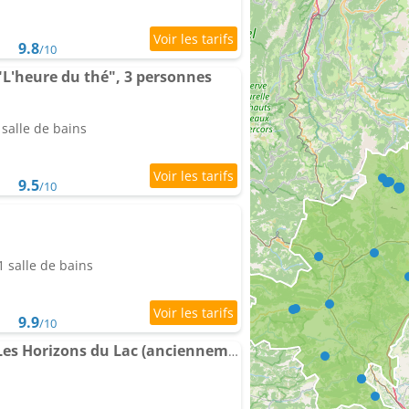
9.8
/10
"L'heure du thé", 3 personnes
salle de bains
9.5
/10
 salle de bains
9.9
/10
Club Vacances Bleues Les Horizons du Lac (anciennement Serre-du-Villard)