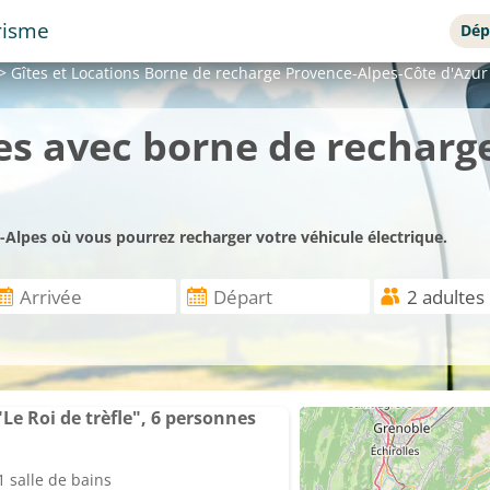
risme
Dép
>
Gîtes et Locations
Borne de recharge Provence-Alpes-Côte d'Azur
es avec borne de recharge
Alpes où vous pourrez recharger votre véhicule électrique.
Le Roi de trèfle", 6 personnes
 salle de bains