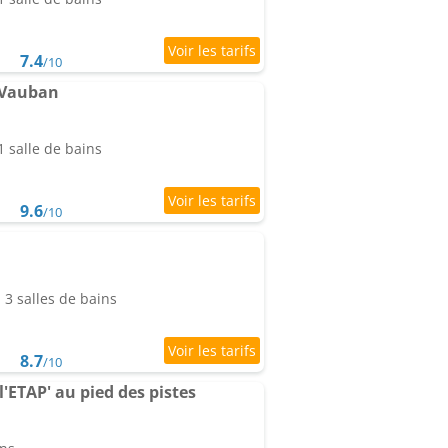
7.4
/10
 Vauban
 salle de bains
9.6
/10
3 salles de bains
8.7
/10
l'ETAP' au pied des pistes