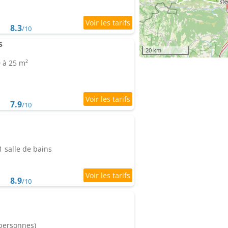
8.3
/10
s
20 km
0 à 25 m²
7.9
/10
 salle de bains
8.9
/10
 personnes)