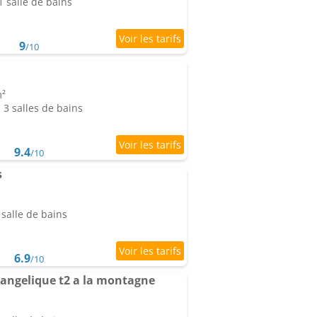
 salle de bains
9
/10
m²
3 salles de bains
9.4
/10
s
salle de bains
6.9
/10
angelique t2 a la montagne