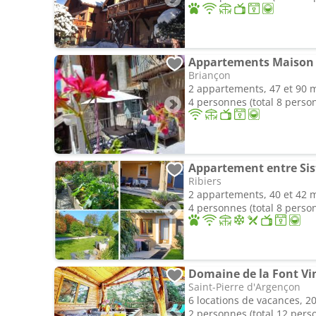
Appartements Maison 
Briançon
2 appartements, 47 et 90 
4 personnes (total 8 perso
Ribiers
2 appartements, 40 et 42 
4 personnes (total 8 perso
Domaine de la Font Vi
Saint-Pierre d'Argençon
6 locations de vacances, 2
2 personnes (total 12 pers