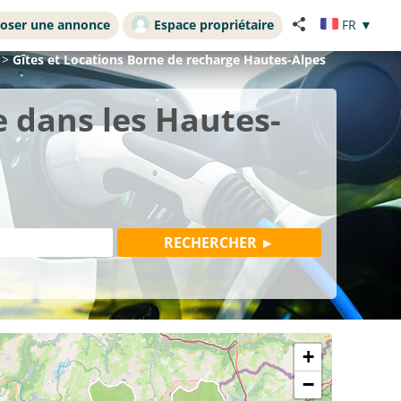
oser une annonce
Espace propriétaire
FR
▼
>
Gîtes et Locations Borne de recharge Hautes-Alpes
 dans les Hautes-
+
−