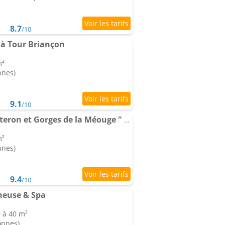
8.7
/10
à Tour Briançon
m²
nnes)
9.1
/10
Appartement entre Sisteron et Gorges de la Méouge " Les Hauts de Toscane "
m²
nnes)
9.4
/10
neuse & Spa
0 à 40 m²
onnes)