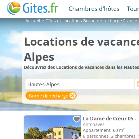
Chambres d'hôtes
Tou
Accueil
>
Gîtes et Locations
Borne de recharge France
Locations de vacanc
Alpes
Découvrez des Locations de vacances dans les Hautes-
Borne de recharge
La Dame de Cœur 05 - "
Antonaves
Appartement, 60 m²
6 personnes, 2 chambres, 1