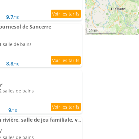
9.7
/10
Tournesol de Sancerre
20 km
 salle de bains
8.8
/10
m²
 salles de bains
9
/10
Ensemble au bord de la rivière, salle de jeu familiale, village médiéval , 2h de Paris
m²
 salles de bains