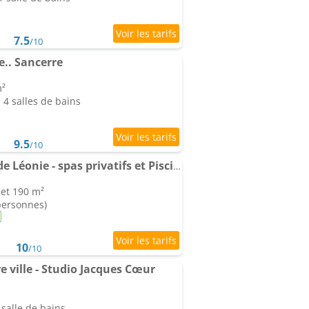
7.5
/10
e.. Sancerre
m²
4 salles de bains
9.5
/10
Les gîtes de la Grange de Léonie - spas privatifs et Piscine
 et 190 m²
 personnes)
10
/10
e ville - Studio Jacques Cœur
salle de bains