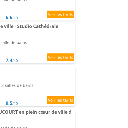
6.6
/10
 ville - Studio Cathédrale
salle de bains
7.4
/10
3 salles de bains
9.5
/10
Le Studio Haslay SERAUCOURT en plein cœur de ville de BOURGES - Charme de l ancien et confort contem