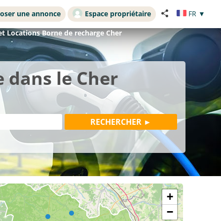
oser une annonce
Espace propriétaire
FR
▼
et Locations Borne de recharge Cher
 dans le Cher
+
−