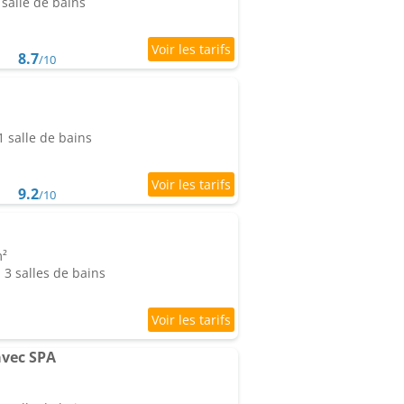
salle de bains
8.7
/10
 salle de bains
9.2
/10
m²
3 salles de bains
vec SPA