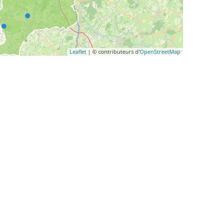
Leaflet
| © contributeurs d'
OpenStreetMap