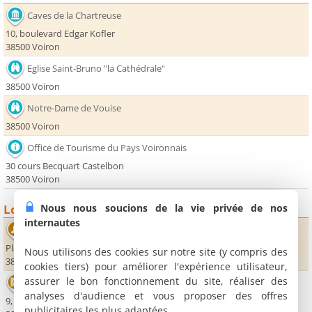
Caves de la Chartreuse
10, boulevard Edgar Kofler
38500 Voiron
Eglise Saint-Bruno "la Cathédrale"
38500 Voiron
Notre-Dame de Vouise
38500 Voiron
Office de Tourisme du Pays Voironnais
30 cours Becquart Castelbon
38500 Voiron
Nous nous soucions de la vie privée de nos
Loisirs
internautes
Le Grand Angle
Place des Arcades
Nous utilisons des cookies sur notre site (y compris des
38500 Voiron
cookies tiers) pour améliorer l'expérience utilisateur,
assurer le bon fonctionnement du site, réaliser des
Cinéma Le Royal
analyses d'audience et vous proposer des offres
9, avenue Jean-Jaurès
publicitaires les plus adaptées.