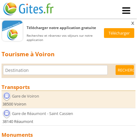
x
Télécharger notre application gratuite
Recherchez et réservez vos séjours sur notre
application
Tourisme à Voiron
Transports
Gare de Voiron
38500 Voiron
Gare de Réaumont - Saint Cassien
38140 Réaumont
Monuments