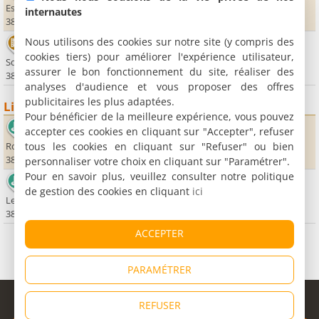
Espace Charles de Gaulle
internautes
38760 Varces Allières et Risset
Nous utilisons des cookies sur notre site (y compris des
Cinéma le Jeu de Paume
cookies tiers) pour améliorer l'expérience utilisateur,
Square de la Révolution
assurer le bon fonctionnement du site, réaliser des
38220 Vizille
analyses d'audience et vous proposer des offres
publicitaires les plus adaptées.
Lieux sportifs
Pour bénéficier de la meilleure expérience, vous pouvez
Golf international de Grenoble
accepter ces cookies en cliquant sur "Accepter", refuser
tous les cookies en cliquant sur "Refuser" ou bien
Route de Montavie
38320 Bresson
personnaliser votre choix en cliquant sur "Paramétrer".
Pour en savoir plus, veuillez consulter notre politique
Golf Club d'Uriage
de gestion des cookies en cliquant
ici
Les Alberges
38410 Vaulnaveys le Haut
ACCEPTER
PARAMÉTRER
© Copyright 1998 - 2026
REFUSER