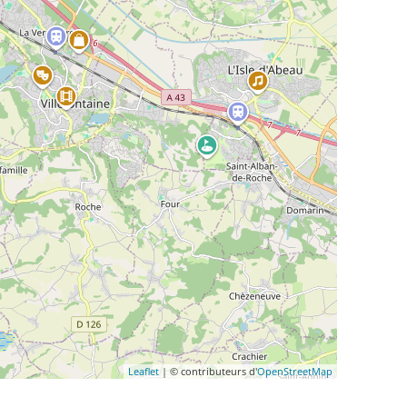
Leaflet
| © contributeurs d'
OpenStreetMap