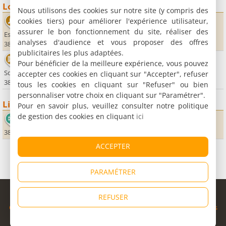
Loisirs
Nous utilisons des cookies sur notre site (y compris des
cookies tiers) pour améliorer l'expérience utilisateur,
Salle de l'Oriel
assurer le bon fonctionnement du site, réaliser des
Espace Charles de Gaulle
analyses d'audience et vous proposer des offres
38760 Varces Allières et Risset
publicitaires les plus adaptées.
Cinéma le Jeu de Paume
Pour bénéficier de la meilleure expérience, vous pouvez
Square de la Révolution
accepter ces cookies en cliquant sur "Accepter", refuser
38220 Vizille
tous les cookies en cliquant sur "Refuser" ou bien
personnaliser votre choix en cliquant sur "Paramétrer".
Lieux sportifs
Pour en savoir plus, veuillez consulter notre politique
de gestion des cookies en cliquant
ici
Station de Lans en Vercors
38250 Lans-en-Vercors
ACCEPTER
PARAMÉTRER
© Copyright 1998 - 2026
REFUSER
Cybevasion
|
Mentions légales
|
Confidentialité
|
CGU
|
Informations
légales
|
Partenaires
|
Système d'alerte
|