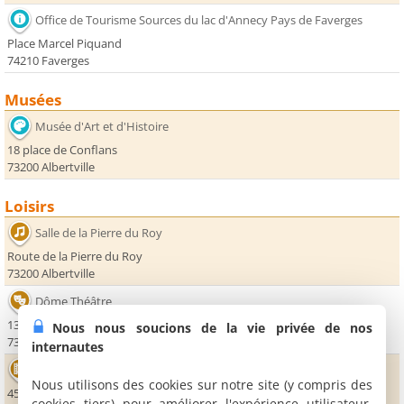
Office de Tourisme Sources du lac d'Annecy Pays de Faverges
Place Marcel Piquand
74210 Faverges
Musées
Musée d'Art et d'Histoire
18 place de Conflans
73200 Albertville
Loisirs
Salle de la Pierre du Roy
Route de la Pierre du Roy
73200 Albertville
Dôme Théâtre
135 place de l'Europe
Nous nous soucions de la vie privée de nos
73200 Albertville
internautes
Cinéma Chanteclerc
Nous utilisons des cookies sur notre site (y compris des
45, place Montmain
cookies tiers) pour améliorer l'expérience utilisateur,