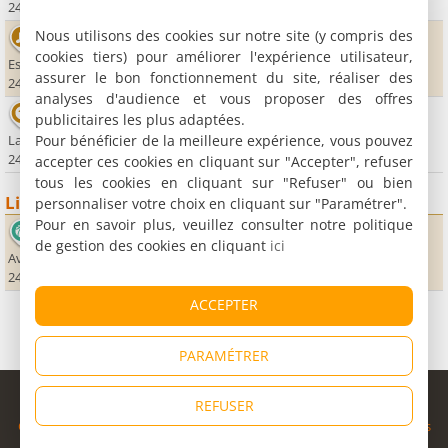
24750 Boulazac
Nous utilisons des cookies sur notre site (y compris des
L'Odyssée
cookies tiers) pour améliorer l'expérience utilisateur,
Esplanade du Theatre
assurer le bon fonctionnement du site, réaliser des
24000 Périgueux
analyses d'audience et vous proposer des offres
Snook-Bowl Palace
publicitaires les plus adaptées.
Pour bénéficier de la meilleure expérience, vous pouvez
La Feuilleraie
24750 Trélissac
accepter ces cookies en cliquant sur "Accepter", refuser
tous les cookies en cliquant sur "Refuser" ou bien
Lieux sportifs
personnaliser votre choix en cliquant sur "Paramétrer".
Pour en savoir plus, veuillez consulter notre politique
Complexe Sportif Agora - Boulazac Basket Dordogne
de gestion des cookies en cliquant
ici
Avenue de l'Agora
24750 Boulazac
ACCEPTER
PARAMÉTRER
© Copyright 1998 - 2026
REFUSER
Cybevasion
|
Mentions légales
|
Confidentialité
|
CGU
|
Informations
légales
|
Partenaires
|
Système d'alerte
|