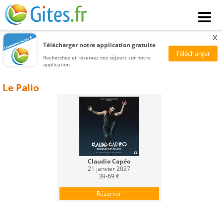
x
Télécharger notre application gratuite
Recherchez et réservez vos séjours sur notre
application
Le Palio
Claudio Capéo
21 janvier 2027
39-69 €
Réserver