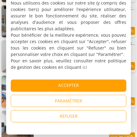
Nous utilisons des cookies sur notre site (y compris des
Appartement Luxe et Charme - Le Carré Saint-Silain - Meublé de tourisme 3 étoiles
cookies tiers) pour améliorer l'expérience utilisateur,
Appartement, 62 m²
assurer le bon fonctionnement du site, réaliser des
2 personnes, 1 chambre, 1 salle de bains
analyses d'audience et vous proposer des offres
publicitaires les plus adaptées.
9.9
3.2 km
Pour bénéficier de la meilleure expérience, vous pouvez
/10
accepter ces cookies en cliquant sur "Accepter", refuser
La Suite Prestige Taillefer - Appartement Centre Historique 50 M2
tous les cookies en cliquant sur "Refuser" ou bien
Appartement, 50 m²
4 personnes, 1 salle de bains
personnaliser votre choix en cliquant sur "Paramétrer".
Pour en savoir plus, veuillez consulter notre politique
de gestion des cookies en cliquant
ici
9.1
3.2 km
/10
Appartement Le jardin suspendu
Appartement, 80 m²
ACCEPTER
6 personnes, 3 chambres, 1 salle de bains
PARAMÉTRER
7.5
3.2 km
/10
Appartement 117m2 - spacieux et lumineux
REFUSER
Appartement, 117 m²
4 personnes, 2 chambres, 2 salles de bains