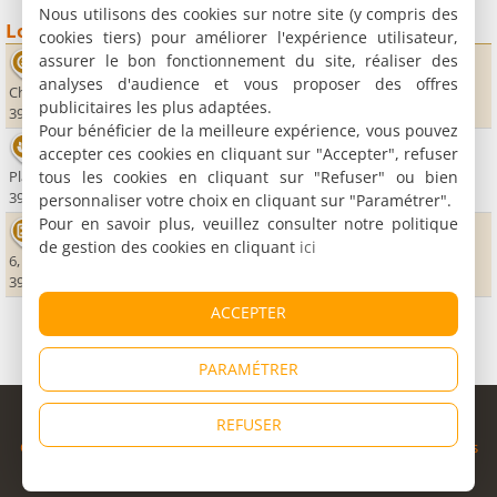
Nous utilisons des cookies sur notre site (y compris des
Loisirs
cookies tiers) pour améliorer l'expérience utilisateur,
assurer le bon fonctionnement du site, réaliser des
Accrobranche Fort Saint André
analyses d'audience et vous proposer des offres
Chemin du Fort Saint-André
publicitaires les plus adaptées.
39110 Salins les Bains
Pour bénéficier de la meilleure expérience, vous pouvez
Thermes
accepter ces cookies en cliquant sur "Accepter", refuser
tous les cookies en cliquant sur "Refuser" ou bien
Place des Alliés
39110 Salins les Bains
personnaliser votre choix en cliquant sur "Paramétrer".
Pour en savoir plus, veuillez consulter notre politique
Casino de l'Abbaye
de gestion des cookies en cliquant
ici
6, rue de la République
39110 Salins les Bains
ACCEPTER
PARAMÉTRER
© Copyright 1998 - 2026
REFUSER
Cybevasion
|
Mentions légales
|
Confidentialité
|
CGU
|
Informations
légales
|
Partenaires
|
Système d'alerte
|