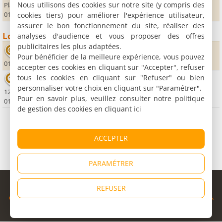
Nous utilisons des cookies sur notre site (y compris des
Place de la mairie
01370 Treffort Cuisiat
cookies tiers) pour améliorer l'expérience utilisateur,
assurer le bon fonctionnement du site, réaliser des
Loisirs
analyses d'audience et vous proposer des offres
publicitaires les plus adaptées.
Arbres et Sens Aventures
Pour bénéficier de la meilleure expérience, vous pouvez
01370 Treffort Cuisiat
accepter ces cookies en cliquant sur "Accepter", refuser
tous les cookies en cliquant sur "Refuser" ou bien
Firstbowl
personnaliser votre choix en cliquant sur "Paramétrer".
12, rue Barthélémy Thimonnier - ZI du Cénord
Pour en savoir plus, veuillez consulter notre politique
01000 Bourg en Bresse
de gestion des cookies en cliquant
ici
ACCEPTER
PARAMÉTRER
© Copyright 1998 - 2026
REFUSER
Cybevasion
|
Mentions légales
|
Confidentialité
|
CGU
|
Informations
légales
|
Partenaires
|
Système d'alerte
|