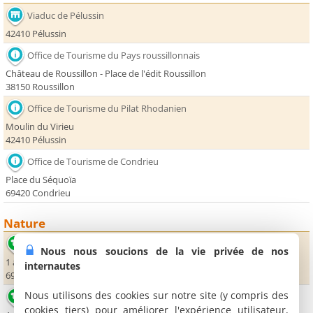
Viaduc de Pélussin
42410 Pélussin
Office de Tourisme du Pays roussillonnais
Château de Roussillon - Place de l'édit Roussillon
38150 Roussillon
Office de Tourisme du Pilat Rhodanien
Moulin du Virieu
42410 Pélussin
Office de Tourisme de Condrieu
Place du Séquoïa
69420 Condrieu
Nature
Base Nautique de Condrieu - Les Roches
Nous nous soucions de la vie privée de nos
1 allée de la Presqu'île
internautes
69420 Condrieu
Nous utilisons des cookies sur notre site (y compris des
Espace Eaux Vives du Pilat Rhodanien
cookies tiers) pour améliorer l'expérience utilisateur,