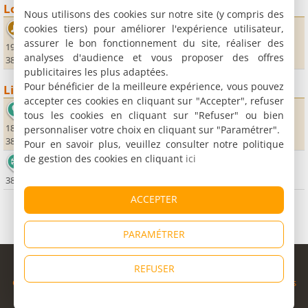
Loisirs
Nous utilisons des cookies sur notre site (y compris des
cookies tiers) pour améliorer l'expérience utilisateur,
Espace Paul Jargot
assurer le bon fonctionnement du site, réaliser des
191 rue Francois Mitterand
analyses d'audience et vous proposer des offres
38920 Crolles
publicitaires les plus adaptées.
Pour bénéficier de la meilleure expérience, vous pouvez
Lieux sportifs
accepter ces cookies en cliquant sur "Accepter", refuser
Vol Libre Montgolfière
tous les cookies en cliquant sur "Refuser" ou bien
186, chemin Balmes
personnaliser votre choix en cliquant sur "Paramétrer".
38660 Lumbin
Pour en savoir plus, veuillez consulter notre politique
de gestion des cookies en cliquant
ici
Station de Saint Pierre de Chartreuse
38380 Saint-Pierre de Chartreuse
ACCEPTER
PARAMÉTRER
© Copyright 1998 - 2026
REFUSER
Cybevasion
|
Mentions légales
|
Confidentialité
|
CGU
|
Informations
légales
|
Partenaires
|
Système d'alerte
|