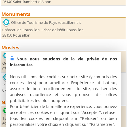
26140 Saint-Rambert d'Albon
Monuments
Office de Tourisme du Pays roussillonnais
Château de Roussillon - Place de l'édit Roussillon
38150 Roussillon
Musées
Musée des Mariniers du Rhône
Nous nous soucions de la vie privée de nos
Quai Jules Roche Sud
internautes
07340 Serrières
Nous utilisons des cookies sur notre site (y compris des
Musée de l'Etrange
cookies tiers) pour améliorer l'expérience utilisateur,
29 rue du Plat
assurer le bon fonctionnement du site, réaliser des
07340 Serrières
analyses d'audience et vous proposer des offres
publicitaires les plus adaptées.
Nature
Pour bénéficier de la meilleure expérience, vous pouvez
Base Nautique de Condrieu - Les Roches
accepter ces cookies en cliquant sur "Accepter", refuser
tous les cookies en cliquant sur "Refuser" ou bien
1 allée de la Presqu'île
69420 Condrieu
personnaliser votre choix en cliquant sur "Paramétrer".