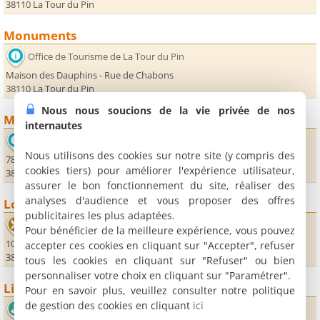
38110 La Tour du Pin
Monuments
Office de Tourisme de La Tour du Pin
Maison des Dauphins - Rue de Chabons
38110 La Tour du Pin
Nous nous soucions de la vie privée de nos
Musées
internautes
Musée du Tisserand Dauphinois
Nous utilisons des cookies sur notre site (y compris des
78 rue des Tisserands
cookies tiers) pour améliorer l'expérience utilisateur,
38110 La Bâtie Montgascon
assurer le bon fonctionnement du site, réaliser des
analyses d'audience et vous proposer des offres
Loisirs
publicitaires les plus adaptées.
Le Rochetoirin
Pour bénéficier de la meilleure expérience, vous pouvez
10 Route du Village
accepter ces cookies en cliquant sur "Accepter", refuser
38110 Rochetoirin
tous les cookies en cliquant sur "Refuser" ou bien
personnaliser votre choix en cliquant sur "Paramétrer".
Lieux sportifs
Pour en savoir plus, veuillez consulter notre politique
de gestion des cookies en cliquant
ici
Golf du Château de Faverges