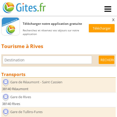
x
Télécharger notre application gratuite
Recherchez et réservez vos séjours sur notre
application
Tourisme à Rives
Transports
Gare de Réaumont - Saint Cassien
38140 Réaumont
Gare de Rives
38140 Rives
Gare de Tullins-Fures