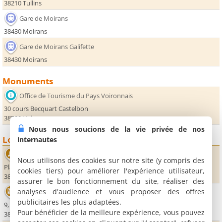
38210 Tullins
Gare de Moirans
38430 Moirans
Gare de Moirans Galifette
38430 Moirans
Monuments
Office de Tourisme du Pays Voironnais
30 cours Becquart Castelbon
38500 Voiron
Nous nous soucions de la vie privée de nos
Loisirs
internautes
Le Grand Angle
Nous utilisons des cookies sur notre site (y compris des
Place des Arcades
cookies tiers) pour améliorer l'expérience utilisateur,
38500 Voiron
assurer le bon fonctionnement du site, réaliser des
analyses d'audience et vous proposer des offres
Cinéma Le Royal
publicitaires les plus adaptées.
9, avenue Jean-Jaurès
Pour bénéficier de la meilleure expérience, vous pouvez
38500 Voiron