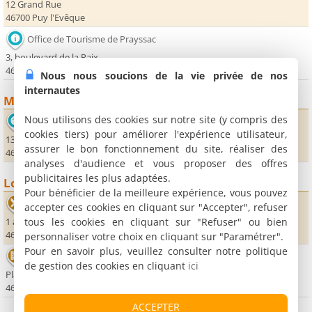
12 Grand Rue
46700 Puy l'Evêque
Office de Tourisme de Prayssac
3, boulevard de la Paix
46220 Prayssac
Nous nous soucions de la vie privée de nos
internautes
Musées
Nous utilisons des cookies sur notre site (y compris des
Manufacture de porcelaine Virebent
cookies tiers) pour améliorer l'expérience utilisateur,
13 rue de l'Usine
assurer le bon fonctionnement du site, réaliser des
46700 Puy l'Evêque
analyses d'audience et vous proposer des offres
publicitaires les plus adaptées.
Loisirs
Pour bénéficier de la meilleure expérience, vous pouvez
La Vigne Haute
accepter ces cookies en cliquant sur "Accepter", refuser
tous les cookies en cliquant sur "Refuser" ou bien
1 avenue des Tonneliers
46140 Castelfranc
personnaliser votre choix en cliquant sur "Paramétrer".
Pour en savoir plus, veuillez consulter notre politique
Cinéma Louis Malle
de gestion des cookies en cliquant
ici
Place Dutours
46220 Prayssac
ACCEPTER