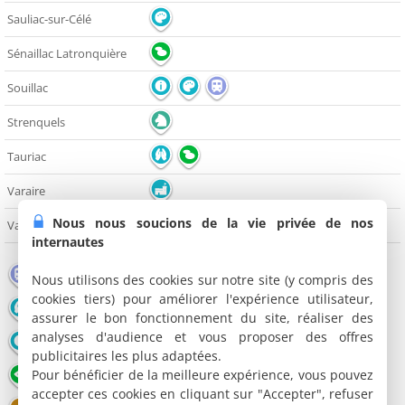
Sauliac-sur-Célé
Sénaillac Latronquière
Souillac
Strenquels
Tauriac
Varaire
Nous nous soucions de la vie privée de nos
Vayrac
internautes
Gare
Monument
Pont
Nous utilisons des cookies sur notre site (y compris des
cookies tiers) pour améliorer l'expérience utilisateur,
Edifice religieux
Château
Moulin
assurer le bon fonctionnement du site, réaliser des
analyses d'audience et vous proposer des offres
Office de tourisme
Musée
Grotte
publicitaires les plus adaptées.
Pour bénéficier de la meilleure expérience, vous pouvez
Point de vue
Nature
Lac / Plan d'eau
accepter ces cookies en cliquant sur "Accepter", refuser