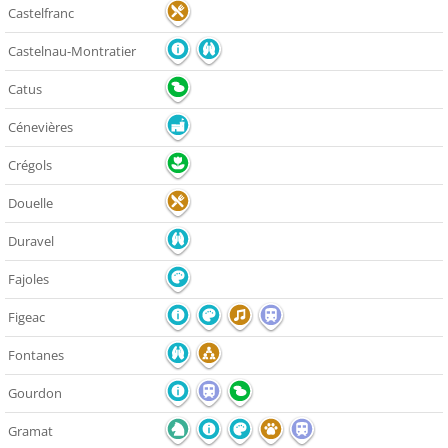
Castelfranc
Castelnau-Montratier
Catus
Cénevières
Crégols
Douelle
Duravel
Fajoles
Figeac
Fontanes
Gourdon
Gramat