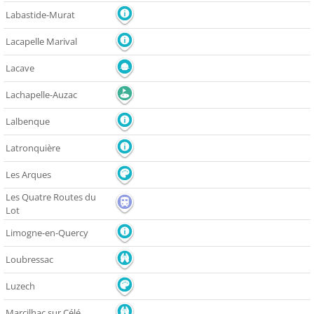
Labastide-Murat
Lacapelle Marival
Lacave
Lachapelle-Auzac
Lalbenque
Latronquière
Les Arques
Les Quatre Routes du
Lot
Limogne-en-Quercy
Loubressac
Luzech
Marcilhac sur Célé