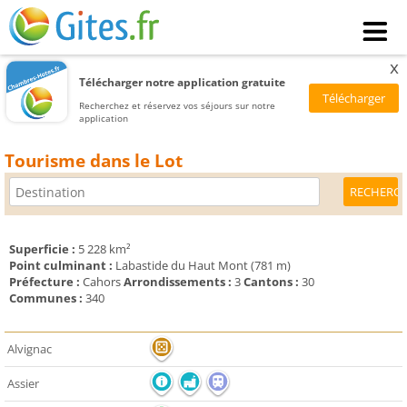
x
Télécharger notre application gratuite
Recherchez et réservez vos séjours sur notre
application
Tourisme dans le Lot
Superficie :
5 228 km²
Point culminant :
Labastide du Haut Mont (781 m)
Préfecture :
Cahors
Arrondissements :
3
Cantons :
30
Communes :
340
Alvignac
Assier