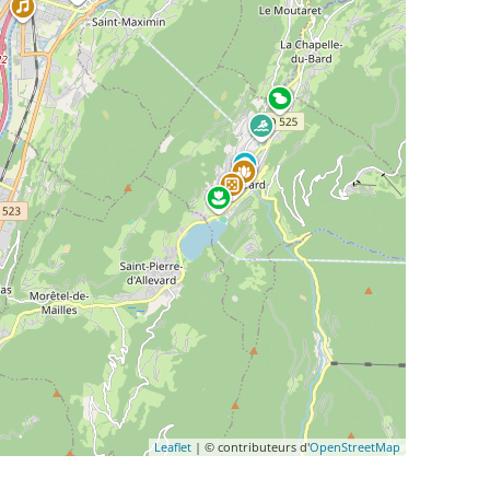
Leaflet
| © contributeurs d'
OpenStreetMap