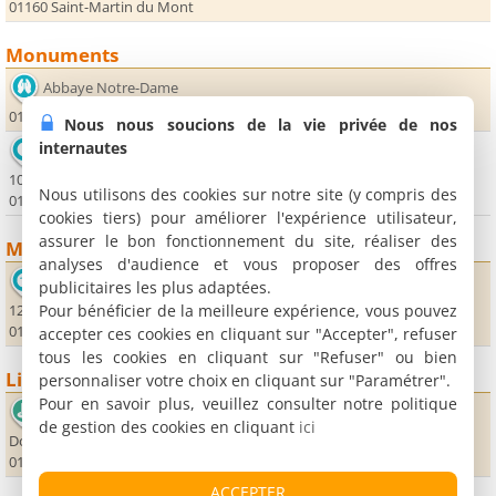
01160 Saint-Martin du Mont
Monuments
Abbaye Notre-Dame
01500 Ambronay
Nous nous soucions de la vie privée de nos
internautes
Office de Tourisme du Pays du Cerdon Vallée de l'Ain
10, place Bichat
Nous utilisons des cookies sur notre site (y compris des
01450 Poncin
cookies tiers) pour améliorer l'expérience utilisateur,
assurer le bon fonctionnement du site, réaliser des
Musées
analyses d'audience et vous proposer des offres
Soieries Bonnet
publicitaires les plus adaptées.
Pour bénéficier de la meilleure expérience, vous pouvez
12 côte Levet
01640 Jujurieux
accepter ces cookies en cliquant sur "Accepter", refuser
tous les cookies en cliquant sur "Refuser" ou bien
Lieux sportifs
personnaliser votre choix en cliquant sur "Paramétrer".
Pour en savoir plus, veuillez consulter notre politique
Golf de la Sorelle
de gestion des cookies en cliquant
ici
Domaine de Gravagneux
01320 Villette-sur-Ain
ACCEPTER