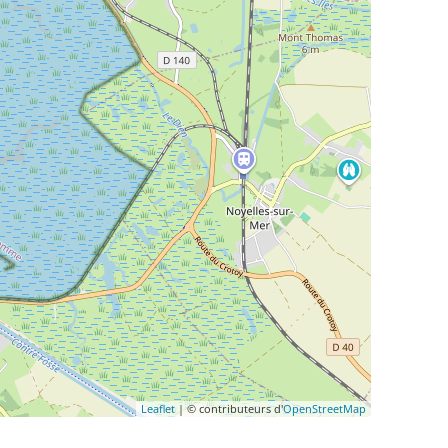
Leaflet
| © contributeurs d'
OpenStreetMap