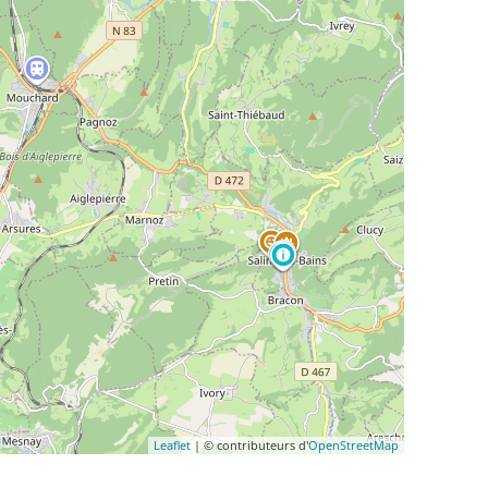
Leaflet
| © contributeurs d'
OpenStreetMap