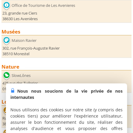
Office de Tourisme de Les Avenieres
23, grande rue Ciers
38630 Les Avenières
Musées
Maison Ravier
302, rue François-Auguste Ravier
38510 Morestel
Nature
SlowLônes
475 rue des Tuileries
01680 Groslée
Nous nous soucions de la vie privée de nos
internautes
Loisirs
Nous utilisons des cookies sur notre site (y compris des
Salle Sebastien Patricot
cookies tiers) pour améliorer l'expérience utilisateur,
Rue du Soldat d'Egypte
assurer le bon fonctionnement du site, réaliser des
38630 Corbelin
analyses d'audience et vous proposer des offres