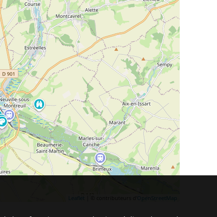
Leaflet
| © contributeurs d'
OpenStreetMap