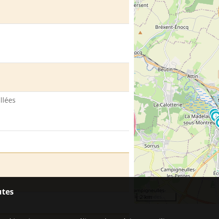
llées
utes
2 km