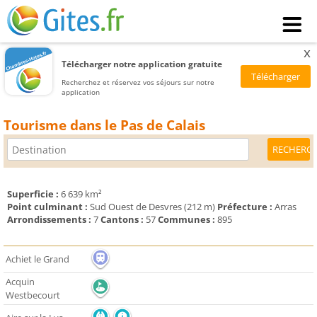
x
Télécharger notre application gratuite
Recherchez et réservez vos séjours sur notre
application
Tourisme dans le Pas de Calais
Superficie :
6 639 km²
Point culminant :
Sud Ouest de Desvres (212 m)
Préfecture :
Arras
Arrondissements :
7
Cantons :
57
Communes :
895
Achiet le Grand
Acquin
Westbecourt