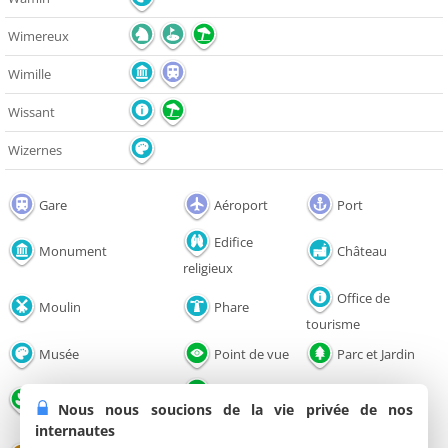
Wimereux
Wimille
Wissant
Wizernes
Gare
Aéroport
Port
Edifice
Monument
Château
religieux
Office de
Moulin
Phare
tourisme
Musée
Point de vue
Parc et Jardin
Lac / Plan
Nature
Plage
Nous nous soucions de la vie privée de nos
d'eau
internautes
Salle de