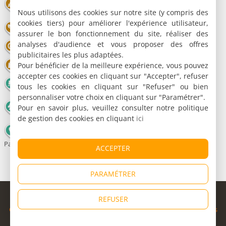
Congrès - Parc Expo
Restaurant
Nous utilisons des cookies sur notre site (y compris des
spectacles
cookies tiers) pour améliorer l'expérience utilisateur,
Théâtre
Cinéma
Parc animalier
assurer le bon fonctionnement du site, réaliser des
analyses d'audience et vous proposer des offres
Parc de loisirs
Casino
Bowling
publicitaires les plus adaptées.
Pour bénéficier de la meilleure expérience, vous pouvez
Shopping
Divers
Football
accepter ces cookies en cliquant sur "Accepter", refuser
Patinoire
Basketball
Golf
tous les cookies en cliquant sur "Refuser" ou bien
personnaliser votre choix en cliquant sur "Paramétrer".
Circuit
Equitation
Piscine
Pour en savoir plus, veuillez consulter notre politique
auto/moto
de gestion des cookies en cliquant
ici
Montgolfière -
Parachute
ACCEPTER
PARAMÉTRER
© Copyright 1998 - 2026
REFUSER
Cybevasion
|
Mentions légales
|
Confidentialité
|
CGU
|
Informations
légales
|
Partenaires
|
Système d'alerte
|