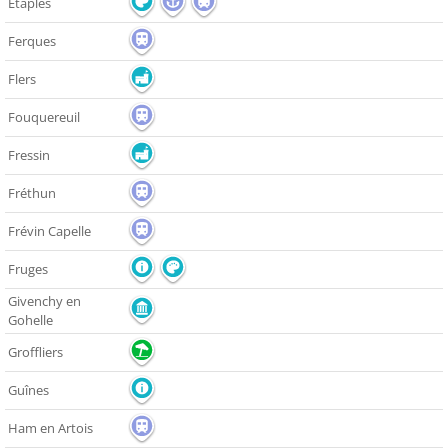
Etaples
Ferques
Flers
Fouquereuil
Fressin
Fréthun
Frévin Capelle
Fruges
Givenchy en
Gohelle
Groffliers
Guînes
Ham en Artois