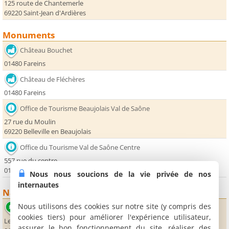
125 route de Chantemerle
69220 Saint-Jean d'Ardières
Monuments
Château Bouchet
01480 Fareins
Château de Fléchères
01480 Fareins
Office de Tourisme Beaujolais Val de Saône
27 rue du Moulin
69220 Belleville en Beaujolais
Office du Tourisme Val de Saône Centre
557 rue du centre
01090 Guéreins
Nous nous soucions de la vie privée de nos
internautes
Nature
Nous utilisons des cookies sur notre site (y compris des
Parc de la Batellerie
cookies tiers) pour améliorer l'expérience utilisateur,
Le port
assurer le bon fonctionnement du site, réaliser des