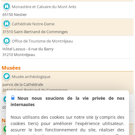
Monastère et Calvaire du Mont Arès
65150 Nestier
Cathédrale Notre-Dame
31510 Saint-Bertrand de Comminges
Office de Tourisme de Montréjeau
Hôtel Lassus - 6 rue du Barry
31210 Montréjeau
Musées
Musée archéologique
parvis de la Cathédrale
31510 Saint-Bertrand de Comminges
Nous nous soucions de la vie privée de nos
Grottes de Gargas
internautes
65660 Aventignan
Nous utilisons des cookies sur notre site (y compris des
Nature
cookies tiers) pour améliorer l'expérience utilisateur,
Lac d'Aventignan
assurer le bon fonctionnement du site, réaliser des