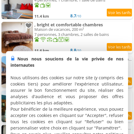
4 personnes, 1 chambre, 1 salle de bains
8.7
11.4 km
/10
, bright et comfortable chambres
Maison de vacances, 200 m²
7 personnes, 3 chambres, 2 salles de bains
8.8
11.6 km
/10
Nous nous soucions de la vie privée de nos
Gîte XXL - salle des fêtes - Salle de jeux avec billards - Terrain Pétanque - LE REFUGE DU MILAN
Gîte, 350 m²
internautes
15 personnes, 6 chambres, 2 salles de bains
Nous utilisons des cookies sur notre site (y compris des
cookies tiers) pour améliorer l'expérience utilisateur,
9.7
11.6 km
/10
assurer le bon fonctionnement du site, réaliser des
Le Refuge du Milan - Bus anglais avec spa
analyses d'audience et vous proposer des offres
Chalet, 40 m²
publicitaires les plus adaptées.
5 personnes, 3 chambres, 1 salle de bains
Pour bénéficier de la meilleure expérience, vous pouvez
accepter ces cookies en cliquant sur "Accepter", refuser
9.2
11.6 km
/10
tous les cookies en cliquant sur "Refuser" ou bien
personnaliser votre choix en cliquant sur "Paramétrer".
Appartement indépendant en RDC chez habitant
Appartement, 105 m²