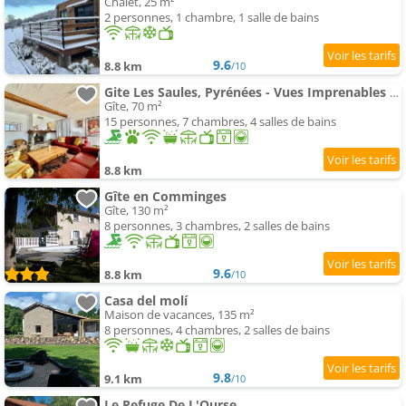
Chalet, 25 m²
2 personnes, 1 chambre, 1 salle de bains
9.6
8.8 km
/10
Gite Les Saules, Pyrénées - Vues Imprenables sur les Montagnes, Piscine Jacuzzi
Gîte, 70 m²
15 personnes, 7 chambres, 4 salles de bains
8.8 km
Gîte en Comminges
Gîte, 130 m²
8 personnes, 3 chambres, 2 salles de bains
9.6
8.8 km
/10
Casa del molí
Maison de vacances, 135 m²
8 personnes, 4 chambres, 2 salles de bains
9.8
9.1 km
/10
Le Refuge De L'Ourse