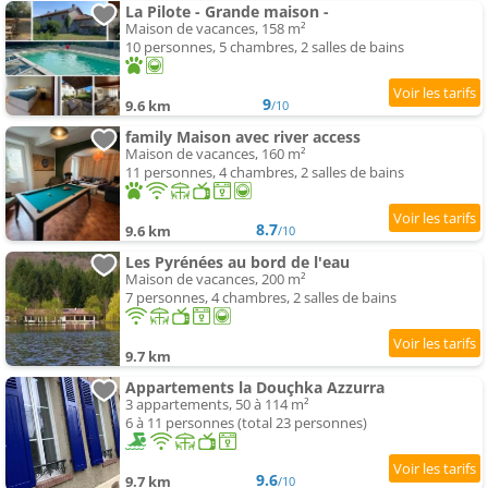
La Pilote - Grande maison -
Maison de vacances, 158 m²
10 personnes, 5 chambres, 2 salles de bains
9
9.6 km
/10
family Maison avec river access
Maison de vacances, 160 m²
11 personnes, 4 chambres, 2 salles de bains
8.7
9.6 km
/10
Les Pyrénées au bord de l'eau
Maison de vacances, 200 m²
7 personnes, 4 chambres, 2 salles de bains
9.7 km
Appartements la Douçhka Azzurra
3 appartements, 50 à 114 m²
6 à 11 personnes (total 23 personnes)
9.6
9.7 km
/10