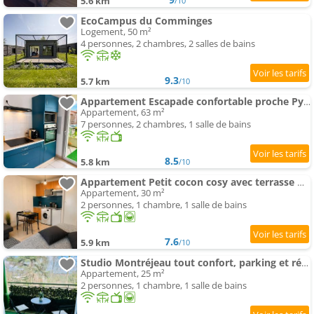
5.6 km
/10
EcoCampus du Comminges
Logement, 50 m²
4 personnes, 2 chambres, 2 salles de bains
9.3
5.7 km
/10
Appartement Escapade confortable proche Pyrénées - Terrasse & Parking privé
Appartement, 63 m²
7 personnes, 2 chambres, 1 salle de bains
8.5
5.8 km
/10
Appartement Petit cocon cosy avec terrasse & parking privé
Appartement, 30 m²
2 personnes, 1 chambre, 1 salle de bains
7.6
5.9 km
/10
Studio Montréjeau tout confort, parking et résidence privée
Appartement, 25 m²
2 personnes, 1 chambre, 1 salle de bains