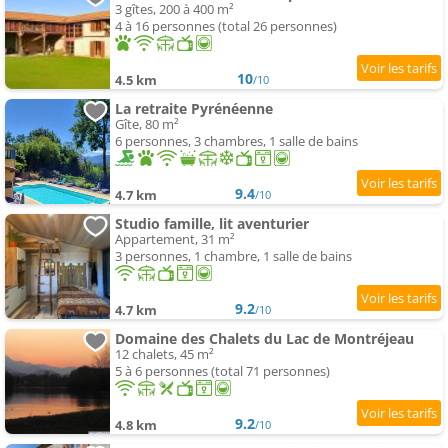
3 gîtes, 200 à 400 m²
4 à 16 personnes (total 26 personnes)
10
4.5 km
/10
La retraite Pyrénéenne
Gîte, 80 m²
6 personnes, 3 chambres, 1 salle de bains
9.4
4.7 km
/10
Studio famille, lit aventurier
Appartement, 31 m²
3 personnes, 1 chambre, 1 salle de bains
9.2
4.7 km
/10
Domaine des Chalets du Lac de Montréjeau
12 chalets, 45 m²
5 à 6 personnes (total 71 personnes)
9.2
4.8 km
/10