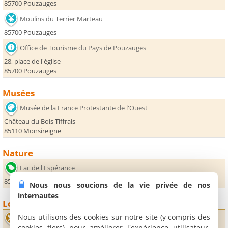
85700 Pouzauges
Moulins du Terrier Marteau
85700 Pouzauges
Office de Tourisme du Pays de Pouzauges
28, place de l'église
85700 Pouzauges
Musées
Musée de la France Protestante de l'Ouest
Château du Bois Tiffrais
85110 Monsireigne
Nature
Lac de l'Espérance
85700 Pouzauges
Nous nous soucions de la vie privée de nos
internautes
Loisirs
Nous utilisons des cookies sur notre site (y compris des
Le Casse Croûte Vendéen
cookies tiers) pour améliorer l'expérience utilisateur,