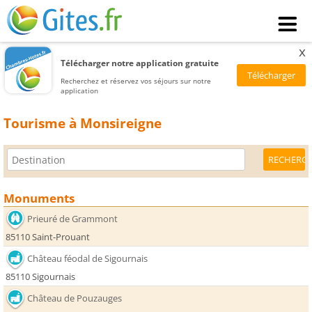
x
Télécharger notre application gratuite
Recherchez et réservez vos séjours sur notre
application
Tourisme à Monsireigne
Monuments
Prieuré de Grammont
85110 Saint-Prouant
Château féodal de Sigournais
85110 Sigournais
Château de Pouzauges