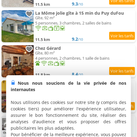
9.3
11.5 km
/10
La Môme jolie gîte à 15 min du Puy duFou
Gîte, 92 m²
5 personnes, 3 chambres, 2 salles de bains
9.2
11.5 km
/10
Chez Gérard
Gîte, 80 m²
4 personnes, 2 chambres, 1 salle de bains
8.4
11.8 km
/10
Nous nous soucions de la vie privée de nos
Gîtes de l'Hôpiteau
2 gîtes, 45 et 60 m²
internautes
2 et 4 personnes (total 6 personnes)
Nous utilisons des cookies sur notre site (y compris des
cookies tiers) pour améliorer l'expérience utilisateur,
9.4
11.8 km
/10
assurer le bon fonctionnement du site, réaliser des
Les Bordaiseries
analyses d'audience et vous proposer des offres
3 chambres chez l'habitant, 12 à 16 m²
publicitaires les plus adaptées.
2 à 3 personnes (total 7 personnes)
Pour bénéficier de la meilleure expérience, vous pouvez