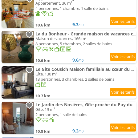
Appartement, 36 m²
4 personnes, 1 chambre, 1 salle de bains
9.3
10.6 km
/10
La du Bonheur - Grande maison de vacances classée 4 étoiles
Maison de vacances, 166 m²
8 personnes, 5 chambres, 2 salles de bains
9.6
10.6 km
/10
Le Gîte Cousich Maison familiale au cœur du Boupère, à proximité du Puy duFou
Gîte, 130 m²
13 personnes, 3 chambres, 2 salles de bains
10.7 km
Le Jardin des Nosières, Gîte proche du Puy du Fou
Gîte, 19 m²
2 personnes, 1 salle de bains
9.3
10.8 km
/10