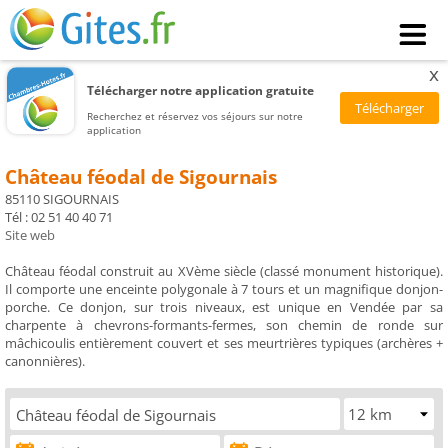
x
Télécharger notre application gratuite
Recherchez et réservez vos séjours sur notre
application
Château féodal de Sigournais
85110 SIGOURNAIS
Tél : 02 51 40 40 71
Site web
Château féodal construit au XVème siècle (classé monument historique).
Il comporte une enceinte polygonale à 7 tours et un magnifique donjon-
porche. Ce donjon, sur trois niveaux, est unique en Vendée par sa
charpente à chevrons-formants-fermes, son chemin de ronde sur
mâchicoulis entièrement couvert et ses meurtrières typiques (archères +
canonnières).