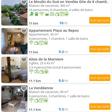
Le Moulin du Gué en Vendée Gite de 8 chambres atypique et exceptionnel au bord de l'eau à 30 minute
Maison de vacances, 360 m²
16 personnes, 8 chambres, 4 salles de bains
10
11 km
/10
Appartement Place au Repos
Appartement, 45 m²
4 personnes, 1 chambre, 1 salle de bains
9.3
11 km
/10
Gites de la Marniere
3 gîtes, 23 à 43 m²
2 à 4 personnes (total 8 personnes)
8.6
11.1 km
/10
La Vendéenne
Maison de vacances, 90 m²
6 personnes, 3 chambres, 1 salle de bains
9.3
11.1 km
/10