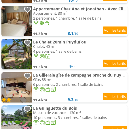
10
11.3 km
/10
Appartement Chez Ana et Jonathan - Avec Climatisation
Appartement, 30 m²
2 personnes, 1 chambre, 1 salle de bains
8.1
11.3 km
/10
Le Chalet 20min PuyduFou
Chalet, 45 m²
4 personnes, 1 salle de bains
9
11.3 km
/10
La Gilleraie gîte de campagne proche du Puy duFou
Gîte, 88 m²
6 personnes, 2 chambres, 1 salle de bains
9.3
11.4 km
/10
La Guinguette du Bois
Maison de vacances, 130 m²
10 personnes, 3 chambres, 2 salles de bains