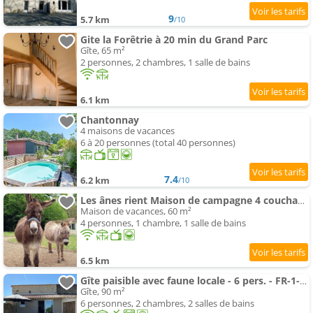
9
5.7 km
/10
Gite la Forêtrie à 20 min du Grand Parc
Gîte, 65 m²
2 personnes, 2 chambres, 1 salle de bains
6.1 km
Chantonnay
4 maisons de vacances
6 à 20 personnes (total 40 personnes)
7.4
6.2 km
/10
Les ânes rient Maison de campagne 4 couchages max
Maison de vacances, 60 m²
4 personnes, 1 chambre, 1 salle de bains
6.5 km
Gîte paisible avec faune locale - 6 pers. - FR-1-426-617
Gîte, 90 m²
6 personnes, 2 chambres, 2 salles de bains