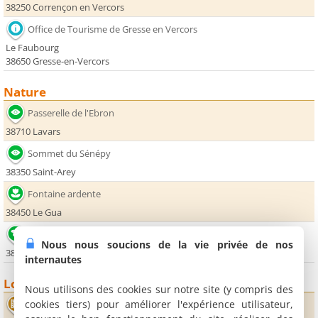
38250 Corrençon en Vercors
Office de Tourisme de Gresse en Vercors
Le Faubourg
38650 Gresse-en-Vercors
Nature
Passerelle de l'Ebron
38710 Lavars
Sommet du Sénépy
38350 Saint-Arey
Fontaine ardente
38450 Le Gua
Lac de Monteynard-Avignonet
Nous nous soucions de la vie privée de nos
38350 Saint-Arey
internautes
Loisirs
Nous utilisons des cookies sur notre site (y compris des
cookies tiers) pour améliorer l'expérience utilisateur,
Cinéma Le Scialet