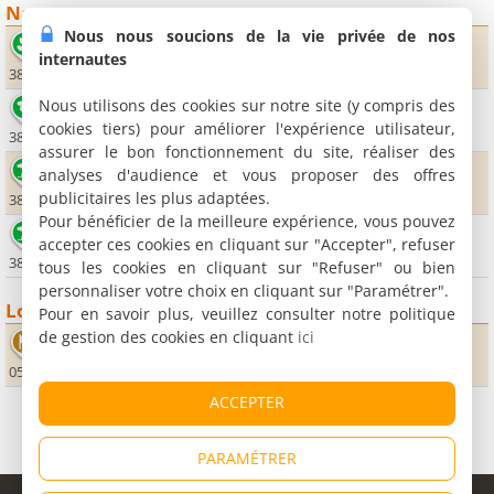
Nature
Nous nous soucions de la vie privée de nos
Grande tête de l'Obiou
internautes
38710 Saint-Baudille et Pipet
Nous utilisons des cookies sur notre site (y compris des
Lac du Sautet
cookies tiers) pour améliorer l'expérience utilisateur,
38970 Corps
assurer le bon fonctionnement du site, réaliser des
Plage du lac du Sautet
analyses d'audience et vous proposer des offres
publicitaires les plus adaptées.
38970 Corps
Pour bénéficier de la meilleure expérience, vous pouvez
Plage du Mas
accepter ces cookies en cliquant sur "Accepter", refuser
38970 Monestier d'Ambel
tous les cookies en cliquant sur "Refuser" ou bien
personnaliser votre choix en cliquant sur "Paramétrer".
Loisirs
Pour en savoir plus, veuillez consulter notre politique
de gestion des cookies en cliquant
ici
Via Ferrata des Etroits
05250 Saint-Etienne en Dévoluy
ACCEPTER
PARAMÉTRER