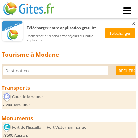
x
Télécharger notre application gratuite
Recherchez et réservez vos séjours sur notre
application
Tourisme à Modane
Transports
Gare de Modane
73500 Modane
Monuments
Fort de l'Esseillon - Fort Victor-Emmanuel
73500 Aussois