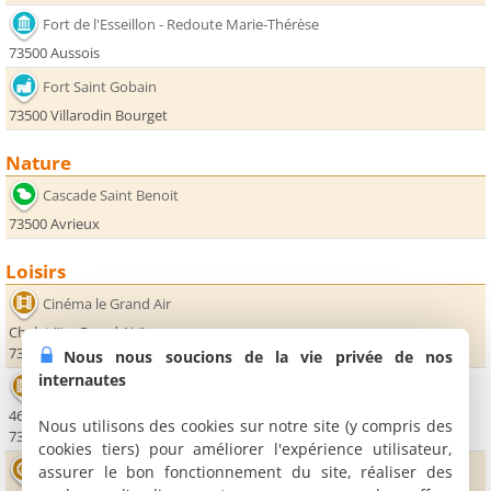
Fort de l'Esseillon - Redoute Marie-Thérèse
73500 Aussois
Fort Saint Gobain
73500 Villarodin Bourget
Nature
Cascade Saint Benoit
73500 Avrieux
Loisirs
Cinéma le Grand Air
Chalet "Le Grand Air"
73500 La Norma
Nous nous soucions de la vie privée de nos
internautes
Cinéma l'Embellie
46 avenue de la Liberté
Nous utilisons des cookies sur notre site (y compris des
73500 Fourneaux
cookies tiers) pour améliorer l'expérience utilisateur,
Parcobranche du Diable
assurer le bon fonctionnement du site, réaliser des