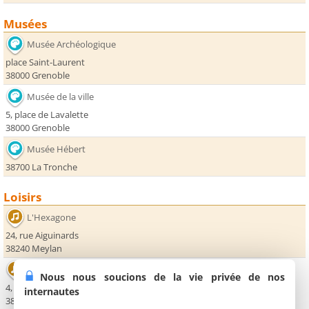
Musées
Musée Archéologique
place Saint-Laurent
38000 Grenoble
Musée de la ville
5, place de Lavalette
38000 Grenoble
Musée Hébert
38700 La Tronche
Loisirs
L'Hexagone
24, rue Aiguinards
38240 Meylan
Maison de la Musique
Nous nous soucions de la vie privée de nos
4, avenue du Granier
internautes
38240 Meylan