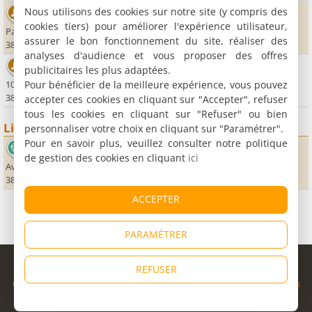
Nous utilisons des cookies sur notre site (y compris des
Salle du Laussy
cookies tiers) pour améliorer l'expérience utilisateur,
Parc Michal
assurer le bon fonctionnement du site, réaliser des
38610 Gières
analyses d'audience et vous proposer des offres
La Villa
publicitaires les plus adaptées.
Pour bénéficier de la meilleure expérience, vous pouvez
1080, chemin de la Croix Verte
38330 Montbonnot Saint-Martin
accepter ces cookies en cliquant sur "Accepter", refuser
tous les cookies en cliquant sur "Refuser" ou bien
Lieux sportifs
personnaliser votre choix en cliquant sur "Paramétrer".
Pour en savoir plus, veuillez consulter notre politique
Stade des Alpes - Grenoble Foot 38
de gestion des cookies en cliquant
ici
Avenue de Valmy
38000 Grenoble
ACCEPTER
PARAMÉTRER
© Copyright 1998 - 2026
REFUSER
Cybevasion
|
Mentions légales
|
Confidentialité
|
CGU
|
Informations
légales
|
Partenaires
|
Système d'alerte
|