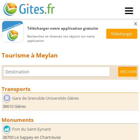
x
Télécharger notre application gratuite
Recherchez et réservez vos séjours sur notre
application
Tourisme à Meylan
Transports
Gare de Grenoble Universités Gières
38610 Gières
Monuments
Fort du Saint-Eynard
38700 Le Sappey en Chartreuse