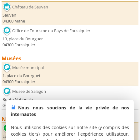
Château de Sauvan
Sauvan
04300 Mane
Office de Tourisme du Pays de Forcalquier
13, place du Bourguer
04300 Forcalquier
Musées
Musée municipal
1, place du Bourguet
04300 Forcalquier
Musée de Salagon
Route Nationale
04300 Mane
Nous nous soucions de la vie privée de nos
internautes
Nature
Nous utilisons des cookies sur notre site (y compris des
Musée de Salagon
cookies tiers) pour améliorer l'expérience utilisateur,
Le Prieuré