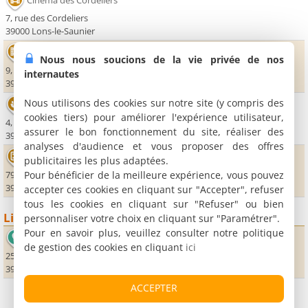
Cinéma des Cordeliers
7, rue des Cordeliers
39000 Lons-le-Saunier
Cinéma Le Palace
Nous nous soucions de la vie privée de nos
9, rue Pasteur
internautes
39000 Lons-le-Saunier
Nous utilisons des cookies sur notre site (y compris des
Thermes
cookies tiers) pour améliorer l'expérience utilisateur,
4, rue Pavigny
assurer le bon fonctionnement du site, réaliser des
39000 Lons-le-Saunier
analyses d'audience et vous proposer des offres
Casino de Lons le Saunier
publicitaires les plus adaptées.
Pour bénéficier de la meilleure expérience, vous pouvez
795, boulevard de l'Europe
39000 Lons-le-Saunier
accepter ces cookies en cliquant sur "Accepter", refuser
tous les cookies en cliquant sur "Refuser" ou bien
Lieux sportifs
personnaliser votre choix en cliquant sur "Paramétrer".
Pour en savoir plus, veuillez consulter notre politique
Espace Montgolfières
de gestion des cookies en cliquant
ici
25, avenue Jean Moulin
39000 Lons-le-Saunier
ACCEPTER