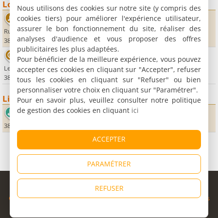
Loisirs
Nous utilisons des cookies sur notre site (y compris des
cookies tiers) pour améliorer l'expérience utilisateur,
Salle Sebastien Patricot
assurer le bon fonctionnement du site, réaliser des
Rue du Soldat d'Egypte
analyses d'audience et vous proposer des offres
38630 Corbelin
publicitaires les plus adaptées.
Walibi Rhône-Alpes
Pour bénéficier de la meilleure expérience, vous pouvez
Le Grand Marais
accepter ces cookies en cliquant sur "Accepter", refuser
38630 Les Avenières
tous les cookies en cliquant sur "Refuser" ou bien
personnaliser votre choix en cliquant sur "Paramétrer".
Lieux sportifs
Pour en savoir plus, veuillez consulter notre politique
de gestion des cookies en cliquant
ici
Golf du Château de Faverges
38110 Faverges-de-la-Tour
ACCEPTER
PARAMÉTRER
© Copyright 1998 - 2026
REFUSER
Cybevasion
|
Mentions légales
|
Confidentialité
|
CGU
|
Informations
légales
|
Partenaires
|
Système d'alerte
|