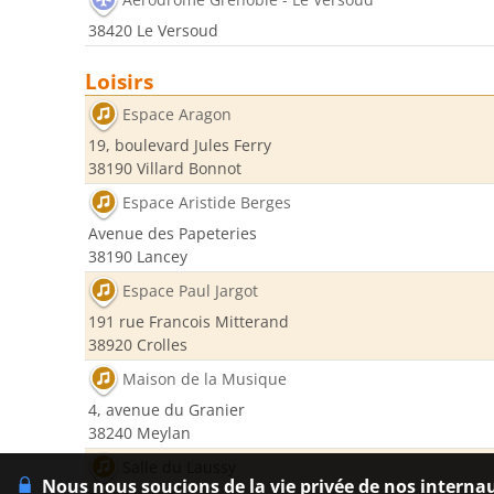
38420 Le Versoud
Loisirs
Espace Aragon
19, boulevard Jules Ferry
38190 Villard Bonnot
Espace Aristide Berges
Avenue des Papeteries
38190 Lancey
Espace Paul Jargot
191 rue Francois Mitterand
38920 Crolles
Maison de la Musique
4, avenue du Granier
38240 Meylan
Salle du Laussy
Nous nous soucions de la vie privée de nos interna