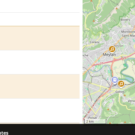
2 km
utes