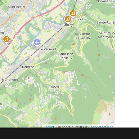
Leaflet
| © contributeurs d'
OpenStreetMap