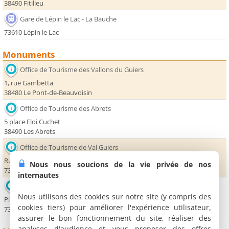
38490 Fitilieu
Gare de Lépin le Lac - La Bauche
73610 Lépin le Lac
Monuments
Office de Tourisme des Vallons du Guiers
1, rue Gambetta
38480 Le Pont-de-Beauvoisin
Office de Tourisme des Abrets
5 place Eloi Cuchet
38490 Les Abrets
Office de Tourisme de Val Guiers
Rue du Faubourg
Nous nous soucions de la vie privée de nos
73240 Saint-Genix sur Guiers
internautes
Office de Tourisme du Lac d'Aiguebelette
Nous utilisons des cookies sur notre site (y compris des
Place de la Gare
cookies tiers) pour améliorer l'expérience utilisateur,
73610 Lépin le Lac
assurer le bon fonctionnement du site, réaliser des
analyses d'audience et vous proposer des offres