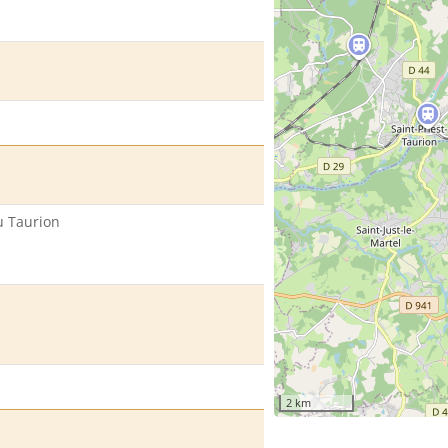
u Taurion
2 km