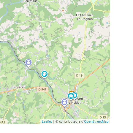
Leaflet
| © contributeurs d'
OpenStreetMap