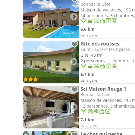
Bonnac la Côte
Maison de vacances, 195 
14 personnes, 5 chambres, 
6.6 km
de la gare
Gite des rousses
Saint-Laurent les Eglises
Gîte, 43 m²
2 personnes, 1 chambre, 1 
6.7 km
de la gare
Sci Maison Rouge 1
Bonnac la Côte
Maison de vacances, 145 
12 personnes, 5 chambres, 
7.1 km
de la gare
Le chat qui peche