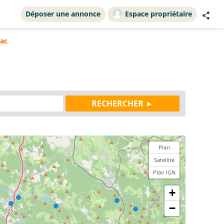
Déposer une annonce
Espace propriétaire
ac
Plan
Satellite
Plan IGN
+
−