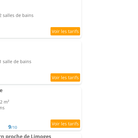
 salles de bains
 salle de bains
e
12 m²
ins
9
/10
rn proche de Limoges