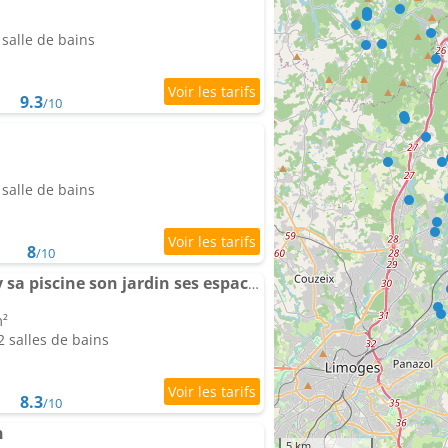
salle de bains
9.3
/10
salle de bains
8
/10
Domaine de Montmery sa piscine son jardin ses espaces
m²
 salles de bains
8.3
/10
n
5 km