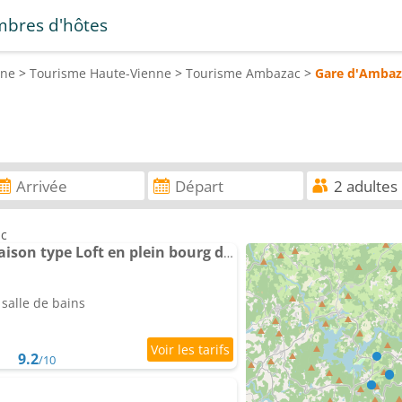
bres d'hôtes
ine
>
Tourisme
Haute-Vienne
>
Tourisme
Ambazac
>
Gare d'Ambaz
ac
Appartement Petite maison type Loft en plein bourg d'Ambazac
salle de bains
9.2
/10