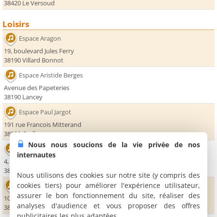
38420 Le Versoud
Loisirs
Espace Aragon
19, boulevard Jules Ferry
38190 Villard Bonnot
Espace Aristide Berges
Avenue des Papeteries
38190 Lancey
Espace Paul Jargot
191 rue Francois Mitterand
38920 Crolles
Nous nous soucions de la vie privée de nos
Maison de la Musique
internautes
4, avenue du Granier
38240 Meylan
Nous utilisons des cookies sur notre site (y compris des
cookies tiers) pour améliorer l'expérience utilisateur,
La Villa
assurer le bon fonctionnement du site, réaliser des
1080, chemin de la Croix Verte
analyses d'audience et vous proposer des offres
38330 Montbonnot Saint-Martin
publicitaires les plus adaptées.