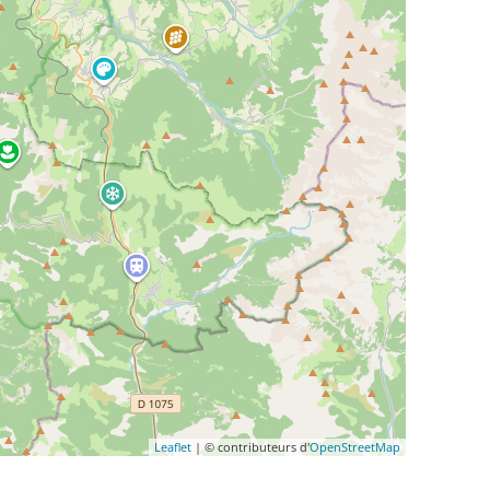
Leaflet
| © contributeurs d'
OpenStreetMap