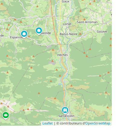
Leaflet
| © contributeurs d'
OpenStreetMap