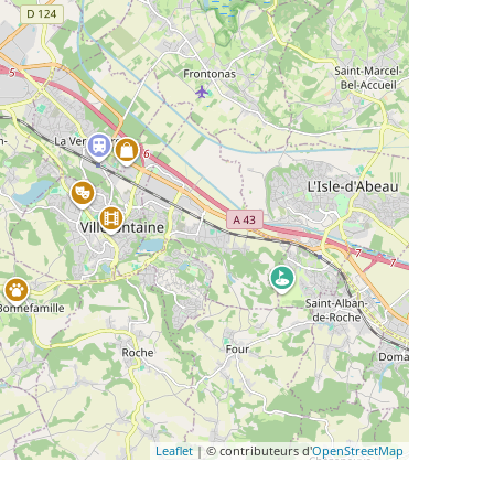
Leaflet
| © contributeurs d'
OpenStreetMap