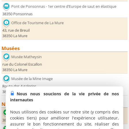
Pont de Ponsonnas - 1er centre d’Europe de saut en élastique
38350 Ponsonnas
Office de Tourisme de La Mure
43, rue de Breuil
38350 La Mure
Musées
Musée Matheysin
rue du Colonel Escallon
38350 La Mure
Musée de la Mine Image
Route des 4 galeries
38770 La Motte d'Aveillans
Nous nous soucions de la vie privée de nos
internautes
Nature
Nous utilisons des cookies sur notre site (y compris des
Sommet du Sénépy
cookies tiers) pour améliorer l'expérience utilisateur,
38350 Saint-Arey
assurer le bon fonctionnement du site, réaliser des