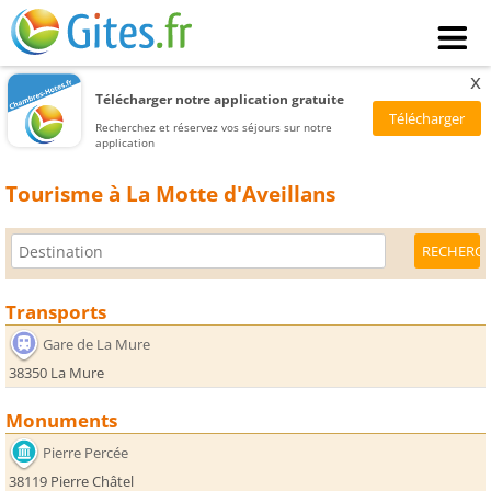
x
Télécharger notre application gratuite
Recherchez et réservez vos séjours sur notre
application
Tourisme à La Motte d'Aveillans
Transports
Gare de La Mure
38350 La Mure
Monuments
Pierre Percée
38119 Pierre Châtel