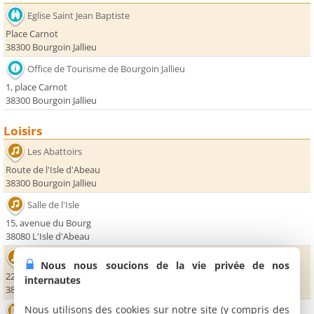
Eglise Saint Jean Baptiste
Place Carnot
38300 Bourgoin Jallieu
Office de Tourisme de Bourgoin Jallieu
1, place Carnot
38300 Bourgoin Jallieu
Loisirs
Les Abattoirs
Route de l'Isle d'Abeau
38300 Bourgoin Jallieu
Salle de l'Isle
15, avenue du Bourg
38080 L'Isle d'Abeau
Le Millénium - Service Culturel
Nous nous soucions de la vie privée de nos
22, avenue du Bourg
internautes
38080 L'Isle d'Abeau
Nous utilisons des cookies sur notre site (y compris des
Cinéma Megaroyal