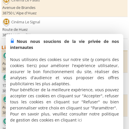
Cinéma Le Palais
Avenue de Brandes
38750 L'Alpe d'Huez
Cinéma Le Signal
Route de Huez
38750 L'Alpe d'Huez
Nous nous soucions de la vie privée de nos
Lieux sportifs
internautes
Patinoire municipale
Nous utilisons des cookies sur notre site (y compris des
Avenue des Jeux
cookies tiers) pour améliorer l'expérience utilisateur,
38750 L'Alpe d'Huez
assurer le bon fonctionnement du site, réaliser des
analyses d'audience et vous proposer des offres
Golf 9 trous de l'Alpe d'Huez
publicitaires les plus adaptées.
151 chemin de Fond Morelle
Pour bénéficier de la meilleure expérience, vous pouvez
38750 L'Alpe d'Huez
accepter ces cookies en cliquant sur "Accepter", refuser
Pisicne couverte
tous les cookies en cliquant sur "Refuser" ou bien
Avenue de Brandes
personnaliser votre choix en cliquant sur "Paramétrer".
38750 L'Alpe d'Huez
Pour en savoir plus, veuillez consulter notre politique
de gestion des cookies en cliquant
ici
Station de l'Alpe d'Huez