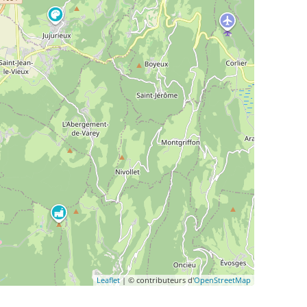
Leaflet
| © contributeurs d'
OpenStreetMap